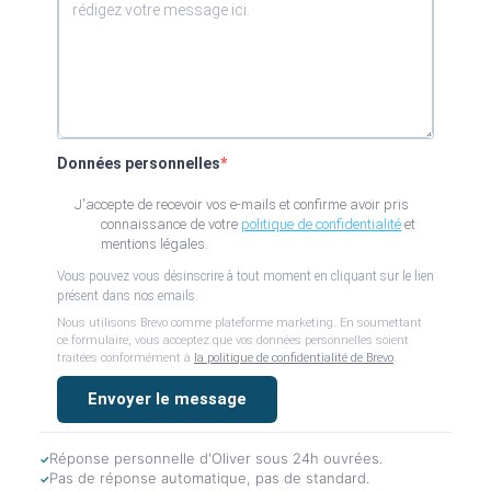
Données personnelles
J'accepte de recevoir vos e-mails et confirme avoir pris
connaissance de votre
politique de confidentialité
et
mentions légales.
Vous pouvez vous désinscrire à tout moment en cliquant sur le lien
présent dans nos emails.
Nous utilisons Brevo comme plateforme marketing. En soumettant
ce formulaire, vous acceptez que vos données personnelles soient
traitées conformément à
la politique de confidentialité de Brevo
.
Envoyer le message
Réponse personnelle d'Oliver sous 24h ouvrées.
Pas de réponse automatique, pas de standard.