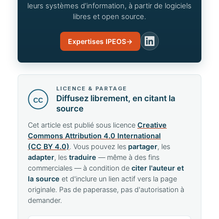
leurs systèmes d’information, à partir de logiciels
libres et open source.
Expertises IPEOS
→
LinkedIn
LICENCE & PARTAGE
Diffusez librement, en citant la
CC
source
Cet article est publié sous licence
Creative
Commons Attribution 4.0 International
(CC BY 4.0)
. Vous pouvez les
partager
, les
adapter
, les
traduire
— même à des fins
commerciales — à condition de
citer l'auteur et
la source
et d'inclure un lien actif vers la page
originale. Pas de paperasse, pas d'autorisation à
demander.