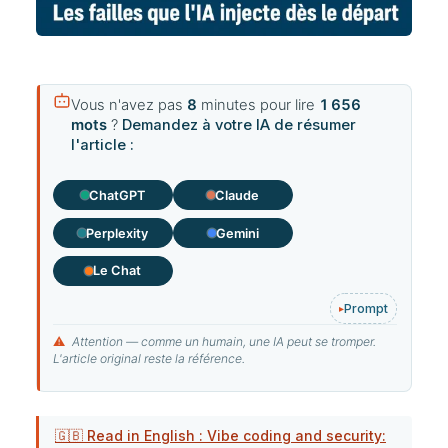
Vous n'avez pas
8
minutes pour lire
1 656
mots
?
Demandez à votre IA de résumer
l'article :
ChatGPT
Claude
Perplexity
Gemini
Le Chat
Prompt
⚠
Attention — comme un humain, une IA peut se tromper.
L'article original reste la référence.
🇬🇧 Read in English : Vibe coding and security: