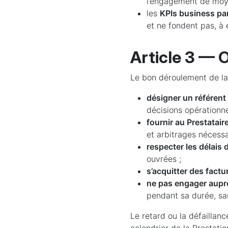
l’engagement de moye
les
KPIs business pa
et ne fondent pas, à
Article 3 — O
Le bon déroulement de la 
désigner un référent
décisions opérationnel
fournir au Prestatair
et arbitrages nécessa
respecter les délais
ouvrées ;
s’acquitter des factu
ne pas engager auprè
pendant sa durée, sau
Le retard ou la défaillanc