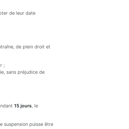
ter de leur date
aîne, de plein droit et
r ;
e, sans préjudice de
pendant
15 jours
, le
te suspension puisse être