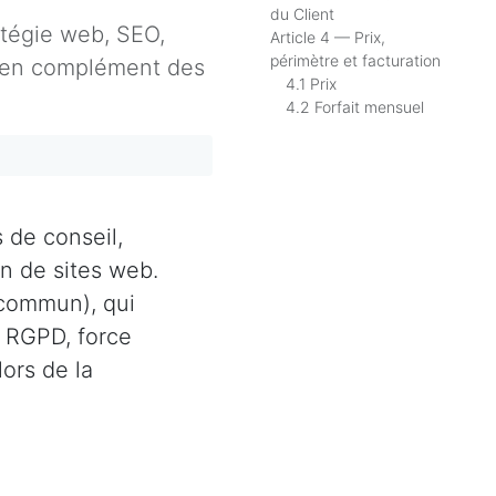
du Client
atégie web, SEO,
Article 4 — Prix,
périmètre et facturation
re en complément des
4.1 Prix
4.2 Forfait mensuel
 de conseil,
n de sites web.
commun), qui
, RGPD, force
lors de la