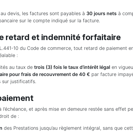
e au devis, les factures sont payables à
30 jours nets
à comp
bancaire sur le compte indiqué sur la facture.
e retard et indemnité forfaitaire
 L.441-10 du Code de commerce, tout retard de paiement entr
alable :
lités au taux de
trois (3) fois le taux d’intérêt légal
en vigueu
taire pour frais de recouvrement de 40 €
par facture impayé
sur justificatifs.
 paiement
 l’échéance, et après mise en demeure restée sans effet 
roit de :
n
des Prestations jusqu’au règlement intégral, sans que cet