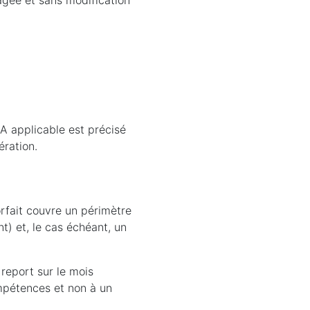
gagée et sans modification
VA applicable est précisé
ération.
orfait couvre un périmètre
t) et, le cas échéant, un
report sur le mois
ompétences et non à un