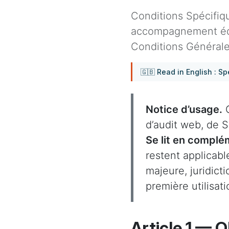
Conditions Spécifiq
accompagnement édito
Conditions Générale
🇬🇧 Read in English : S
Notice d’usage.
C
d’audit web, de S
Se lit en compl
restent applicabl
majeure, juridicti
première utilisati
Article 1 — O