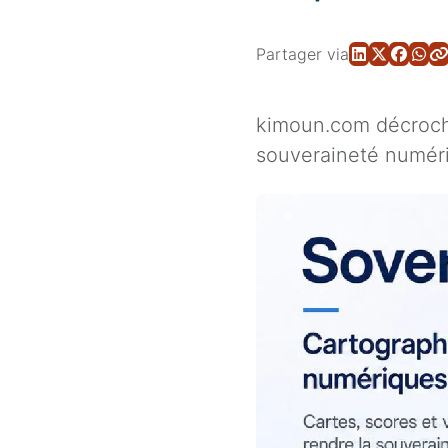
Partager via
kimoun.com décroch
souveraineté numériq