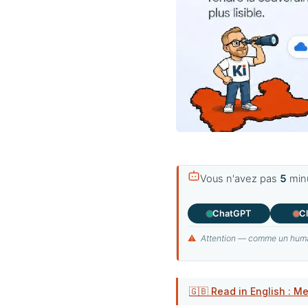
Vous n'avez pas
5
minu
ChatGPT
C
⚠
Attention — comme un humain,
🇬🇧 Read in English : M