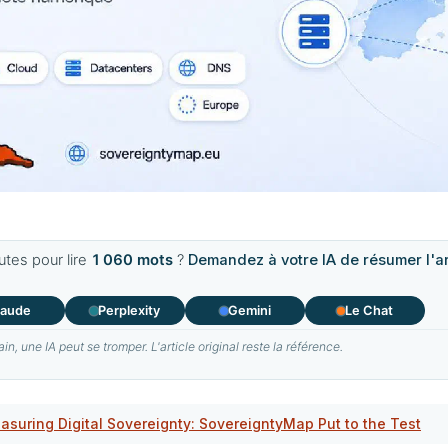
tes pour lire
1 060 mots
?
Demandez à votre IA de résumer l'art
laude
Perplexity
Gemini
Le Chat
 une IA peut se tromper. L'article original reste la référence.
easuring Digital Sovereignty: SovereigntyMap Put to the Test