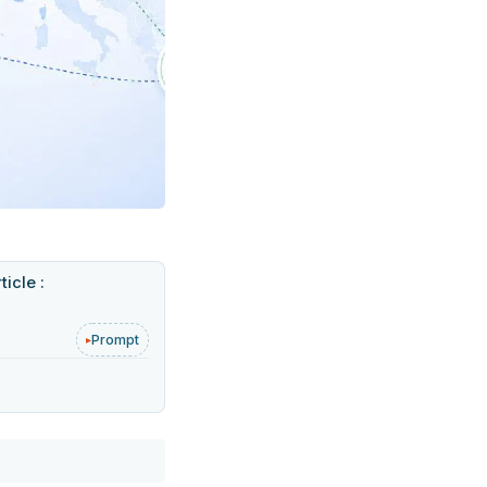
icle :
Prompt