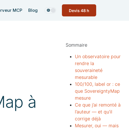
rveur MCP
Blog
Devis 48 h
Sommaire
Un observatoire pour
rendre la
souveraineté
mesurable
100/100, label or : ce
que SovereigntyMap
Map à
mesure
Ce que j’ai remonté à
l’auteur — et qu’il
corrige déjà
Mesurer, oui — mais