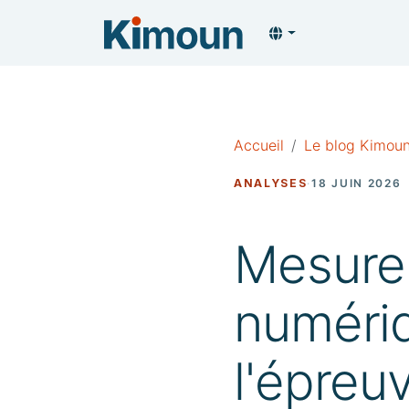
Accueil
Le blog Kimou
ANALYSES
·
18 JUIN 2026
Mesurer
numériq
l'épreu