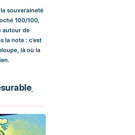
la souveraineté
roché 100/100,
e autour de
 la note : c’est
loupe, là où la
ien.
esurable